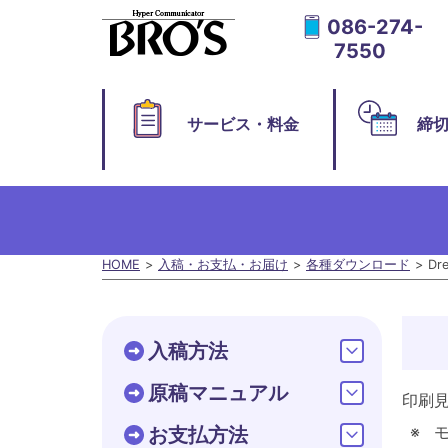
086-274-
7550
サービス・料金
締
HOME
入稿・お支払・お届け
各種ダウンロード
Dr
入稿方法
原稿マニュアル
印刷
お支払方法