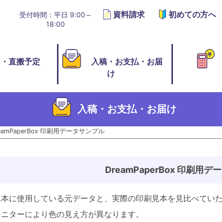
資料請求
初めての方へ
受付時間：平日 9:00～
18:00
切・直搬予定
入稿・お支払・お届
け
入稿・お支払・お届け
eamPaperBox 印刷用データサンプル
DreamPaperBox 印刷用
見本に使用している元データと、実際の印刷見本を見比べてい
モニターにより色の見え方が異なります。