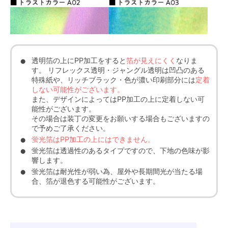
透明箔の上にPP加工をすると
箔が見えにくく
なりま
す。 リフレックス透明・ジャングル透明は凹凸のある
特殊紙や、リッチブラック・色が濃い印刷部分には
定着
しない可能性がございます。
また、デザインによってはPP加工の上に定着しない可
能性がございます。
その場合は装丁の変更をお願いする場合もございますの
で予めご了承ください。
蛍光箔はPP加工の上にはできません。
蛍光箔は透過性のあるタイプですので、下地の色味が影
響します。
蛍光箔は耐光性が弱い為、屋外や長期間光が当たる場
合、箔が退色する可能性がございます。