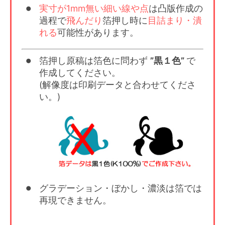
実寸が1mm無い細い線や点
は凸版作成の
過程で
飛んだり
箔押し時に
目詰まり・潰
れる
可能性があります。
箔押し原稿は箔色に問わず
”黒１色”
で
作成してください。
(解像度は印刷データと合わせてくださ
い。)
グラデーション・ぼかし・濃淡は箔では
再現できません。