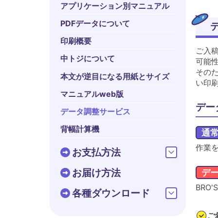
アプリケーション別マニュアル
PDFデータについて
印刷概要
ご入
中トジについて
可能
その
本文が逆目になる用紙とサイズ
い印
マニュアルweb版
デー
データ調整サービス
背幅計算機
通
作業を
お支払方法
お届け方法
デ
BRO
各種ダウンロード
ご