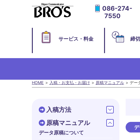
086-274-
7550
サービス・料金
締
HOME
入稿・お支払・お届け
原稿マニュアル
デー
入稿方法
原稿マニュアル
デ
データ原稿について