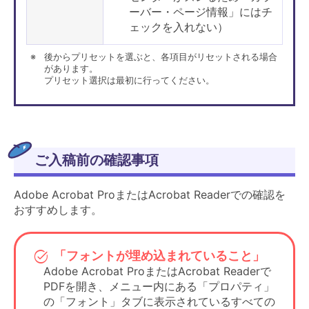
ーバー・ページ情報」にはチ
ェックを入れない）
後からプリセットを選ぶと、各項目がリセットされる場合
があります。
プリセット選択は最初に行ってください。
ご入稿前の確認事項
設定項目
設定内容
補足
「PDF/X-1a
項目があれば必
Adobe Acrobat ProまたはAcrobat Readerでの確認を
2001形式」を推
プリセット
ず選択してくだ
おすすめします。
奨
さい。
「PDF/X-1a
項目があれば必
「フォントが埋め込まれていること」
2001形式準拠」
規格
ず選択してくだ
Adobe Acrobat ProまたはAcrobat Readerで
（推奨）
さい。
PDFを開き、メニュー内にある「プロパティ」
PDF/Aでも可
の「フォント」タブに表示されているすべての