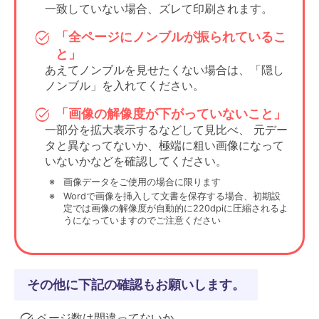
イプのソフトの
一致していない場合、ズレて印刷されます。
モノクロ本文原
カラー設定
場合
稿ならグレース
項目がある可能
「全ページにノンブルが振られているこ
ケールや
性が高いです。
と」
白黒を選択す
あえてノンブルを見せたくない場合は、「隠し
る、など。
ノンブル」を入れてください。
用紙設定の項目
仮想プリンタタ
「画像の解像度が下がっていないこと」
がある場合、
イプのソフトの
一部分を拡大表示するなどして見比べ、 元デー
目的のサイズの
用紙設定
場合
タと異なってないか、極端に粗い画像になって
PDFが作成され
項目がある可能
いないかなどを確認してください。
るよう設定して
性が高いです。
ください。
画像データをご使用の場合に限ります
Wordで画像を挿入して文書を保存する場合、初期設
作成されてしま
カラーバー
定では画像の解像度が自動的に220dpiに圧縮されるよ
う場合、設定を
うになっていますのでご注意ください
を作成しな
その他
見直して書き出
い設定にす
されないように
る
してください。
その他に下記の確認もお願いします。
ページ数は間違ってないか。