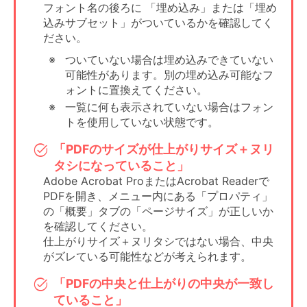
フォント名の後ろに 「埋め込み」または「埋め
項目があれば必
込みサブセット」がついているかを確認してく
ず設定してくだ
「フォントを埋
ださい。
さい。
フォント
め込む」設定に
WORD2007以降
ついていない場合は埋め込みできていない
する
は埋め込み不可
可能性があります。別の埋め込み可能なフ
の場合、
ォントに置換えてください。
画像化可能
一覧に何も表示されていない場合はフォン
「ダウンサンプ
ソフトによって
トを使用していない状態です。
ルをしない」
はない場合があ
「PDFのサイズが仕上がりサイズ＋ヌリ
ダウン
ります。
「する」に設定
すると解像度が
サンプル
解像度として設
タシになっていること」
変更され画質が
定できる場合も
Adobe Acrobat ProまたはAcrobat Readerで
画像
粗くなる場合が
あります。
PDFを開き、メニュー内にある「プロパティ」
あります。
の「概要」タブの「ページサイズ」が正しいか
ソフトによって
を確認してください。
圧縮
「ZIP」を選択
はない場合があ
仕上がりサイズ＋ヌリタシではない場合、中央
ります。
がズレている可能性などが考えられます。
適切なカラーを
「PDFの中央と仕上がりの中央が一致し
選択してくださ
仮想プリンタタ
ていること」
い。