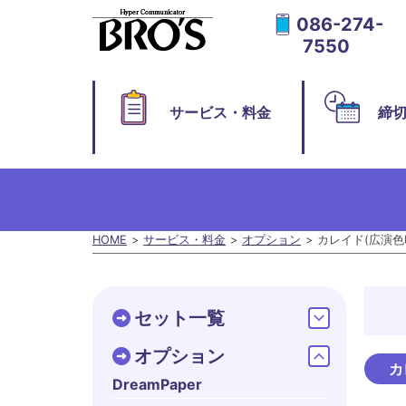
086-274-
7550
サービス・料金
締
HOME
サービス・料金
オプション
カレイド(広演色
セット一覧
オプション
カ
DreamPaper