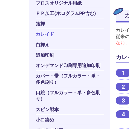
ブロスオリジナル用紙
ＰＰ加工(ホログラムPP含む)
カ
箔押
カレ
カレイド
従来
なお
白押え
追加印刷
カレ
オンデマンド印刷専用追加印刷
カバー・帯（フルカラー・単・
多色刷り）
口絵（フルカラー・単・多色刷
り）
スピン製本
小口染め