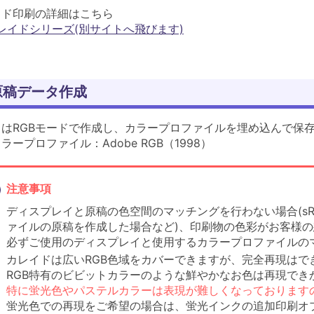
イド印刷の詳細はこちら
レイドシリーズ(別サイトへ飛びます)
原稿データ作成
タはRGBモードで作成し、カラープロファイルを埋め込んで保
ラープロファイル：Adobe RGB（1998）
注意事項
ディスプレイと原稿の色空間のマッチングを行わない場合(sRG
ァイルの原稿を作成した場合など)、印刷物の色彩がお客様
必ずご使用のディスプレイと使用するカラープロファイルの
カレイドは広いRGB色域をカバーできますが、完全再現はで
RGB特有のビビットカラーのような鮮やかなお色は再現でき
特に蛍光色やパステルカラーは表現が難しくなっております
蛍光色での再現をご希望の場合は、蛍光インクの追加印刷オ