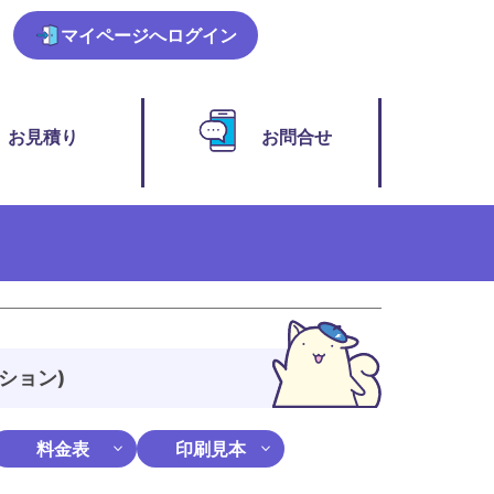
マイページ
へログイン
お見積り
お問合せ
ション)
料金表
印刷見本