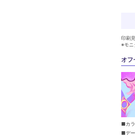
印刷
※モ
オフ
■カラ
■デ