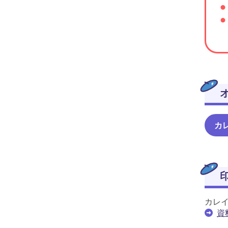
カ
カレ
資