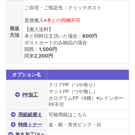
ご自宅・ご指定先：クリックポスト
直接搬入
※本との同梱不可
発送
【搬入送料】
方法
本と同時注文頂いた場合：
800円
ポストカードのみ納品の場合
関西：
1,500円
関東
2,200円
オプション名
クリアPP（つや有り）
マットPP（つや無し）
PP加工
ホログラムPP（6種）※レインボー
PP不可
用紙紙替え
可能用紙はこちら
特殊トナー
金・銀・蛍光ピンク・白
角丸加工(4ヶ