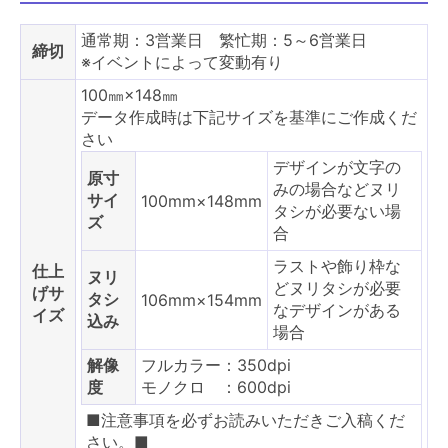
通常期：3営業日 繁忙期：5～6営業日
締切
※イベントによって変動有り
100㎜×148㎜
データ作成時は下記サイズを基準にご作成くだ
さい
デザインが文字の
原寸
みの場合などヌリ
サイ
100mm×148mm
タシが必要ない場
ズ
合
ラストや飾り枠な
仕上
ヌリ
どヌリタシが必要
げサ
タシ
106mm×154mm
なデザインがある
イズ
込み
場合
解像
フルカラー：350dpi
度
モノクロ ：600dpi
■注意事項を必ずお読みいただきご入稿くだ
さい。■