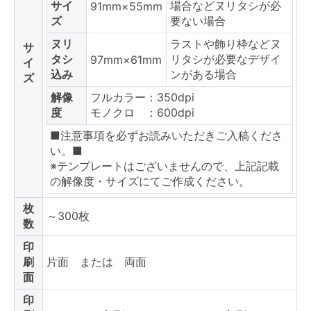
サイ
場合などヌリタシが必
91mm×55mm
ズ
要ない場合
ヌリ
ラストや飾り枠などヌ
サ
タシ
リタシが必要なデザイ
97mm×61mm
イ
込み
ンがある場合
ズ
解像
フルカラー：350dpi
度
モノクロ ：600dpi
■注意事項を必ずお読みいただきご入稿くださ
い。■
※テンプレートはございませんので、上記記載
の解像度・サイズにてご作成ください。
枚
～300枚
数
印
刷
片面 または 両面
面
印