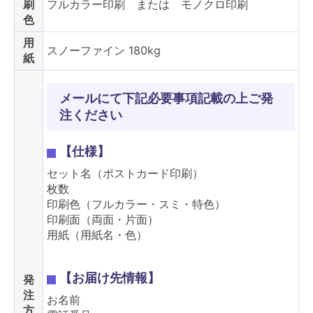
刷
フルカラー印刷 または モノクロ印刷
色
用
スノーファイン 180kg
紙
メールにて下記必要事項記載の上ご発
注ください
【仕様】
セット名（ポストカード印刷）
枚数
印刷色（フルカラー・スミ・特色）
印刷面（両面・片面）
用紙（用紙名・色）
【お届け先情報】
発
注
お名前
方