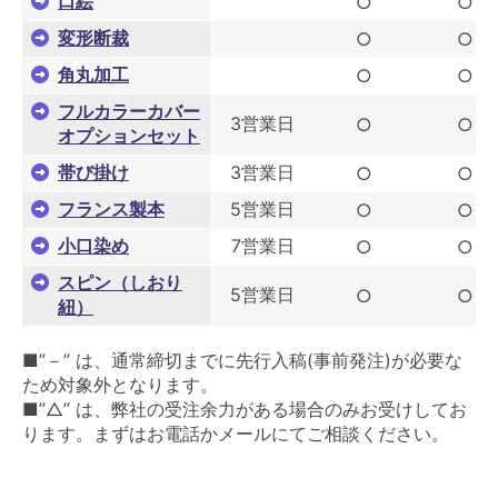
口絵
○
○
変形断裁
○
○
角丸加工
○
○
フルカラーカバー
3営業日
○
○
オプションセット
帯び掛け
3営業日
○
○
フランス製本
5営業日
○
○
小口染め
7営業日
○
○
スピン（しおり
5営業日
○
○
紐）
■”－” は、通常締切までに先行入稿(事前発注)が必要な
ため対象外となります。
■”△” は、弊社の受注余力がある場合のみお受けしてお
ります。まずはお電話かメールにてご相談ください。