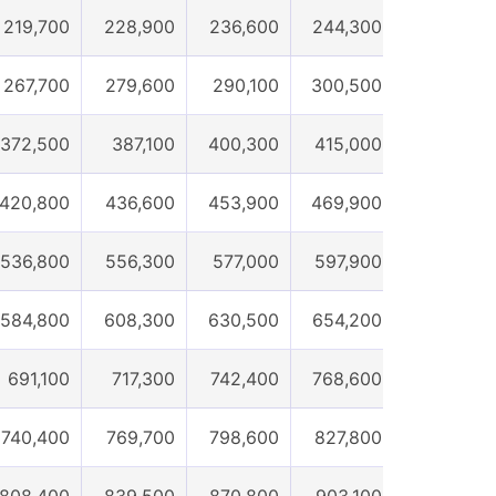
219,700
228,900
236,600
244,300
251,600
267,700
279,600
290,100
300,500
310,100
372,500
387,100
400,300
415,000
425,000
420,800
436,600
453,900
469,900
483,800
536,800
556,300
577,000
597,900
612,700
584,800
608,300
630,500
654,200
672,900
691,100
717,300
742,400
768,600
789,100
740,400
769,700
798,600
827,800
850,600
808,400
839,500
870,800
903,100
927,600