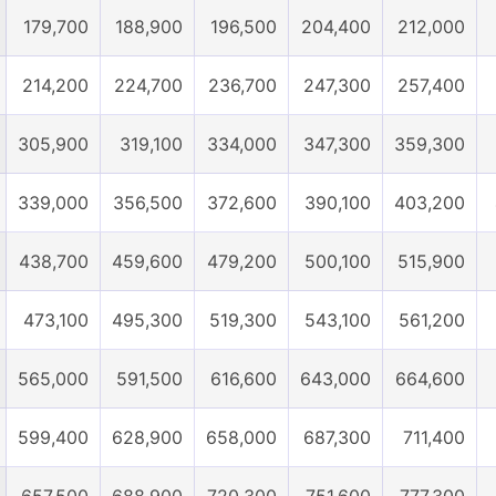
179,700
188,900
196,500
204,400
212,000
214,200
224,700
236,700
247,300
257,400
305,900
319,100
334,000
347,300
359,300
339,000
356,500
372,600
390,100
403,200
438,700
459,600
479,200
500,100
515,900
473,100
495,300
519,300
543,100
561,200
565,000
591,500
616,600
643,000
664,600
599,400
628,900
658,000
687,300
711,400
657,500
688,900
720,300
751,600
777,300