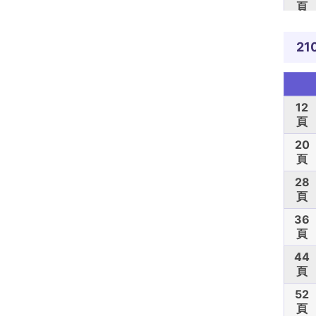
頁
84
頁
21
92
頁
100
12
頁
頁
20
頁
28
頁
36
頁
44
頁
52
頁