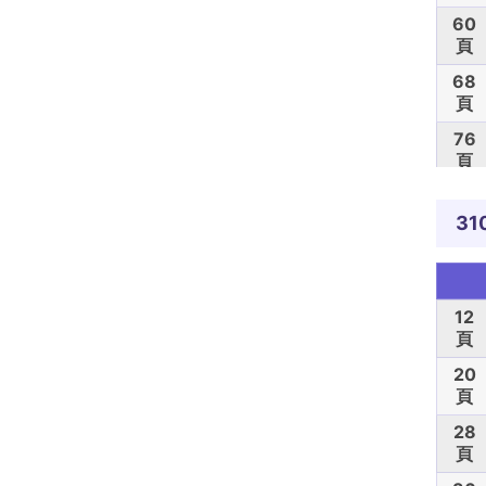
60
頁
68
頁
76
頁
84
頁
31
92
頁
100
12
頁
頁
20
頁
28
頁