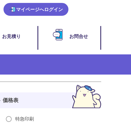
マイページ
へログイン
お見積り
お問合せ
 価格表
特急印刷