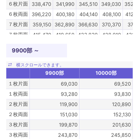
６枚片面
338,470
341,990
345,510
349,030
352,5
６枚両面
396,220
400,180
404,140
408,100
412,0
７枚片面
359,150
362,890
366,630
370,370
374,
７枚両面
415,470
419,650
423,830
428,010
432,1
８枚片面
379,830
383,790
387,750
391,710
395,6
9900部 ～
８枚両面
436,150
440,550
444,950
449,350
453,7
９枚片面
443,910
448,360
452,820
457,270
461,
9900部
10000部
９枚両面
524,040
528,880
533,830
538,780
543,8
１枚片面
69,030
69,520
10枚片面
489,830
494,780
499,730
504,680
509,6
１枚両面
93,280
93,830
10枚両面
576,180
581,680
587,180
592,680
598,1
２枚片面
119,900
120,890
8900部
9000部
9100部
9200部
930
２枚両面
151,030
152,130
３枚片面
199,870
201,630
３枚両面
243,870
245,850