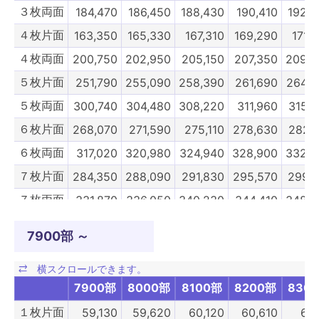
３枚両面
184,470
186,450
188,430
190,410
192,3
４枚片面
163,350
165,330
167,310
169,290
171,
４枚両面
200,750
202,950
205,150
207,350
209,5
５枚片面
251,790
255,090
258,390
261,690
264,9
５枚両面
300,740
304,480
308,220
311,960
315,7
６枚片面
268,070
271,590
275,110
278,630
282,1
６枚両面
317,020
320,980
324,940
328,900
332,8
７枚片面
284,350
288,090
291,830
295,570
299,3
７枚両面
331,870
336,050
340,230
344,410
348,5
８枚片面
300,630
304,590
308,550
312,510
316,
7900部 ～
８枚両面
348,150
352,550
356,950
361,350
365,7
９枚片面
354,810
359,260
363,720
368,170
372,6
7900部
8000部
8100部
8200部
830
９枚両面
425,040
429,880
434,830
439,780
444,8
１枚片面
59,130
59,620
60,120
60,610
61,
10枚片面
390,830
395,780
400,730
405,680
410,6