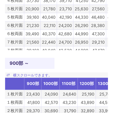
４枚両面
37,730
38,170
39,710
41,250
42,790
44
５枚片面
20,900
21,780
23,710
25,630
27,560
29
５枚両面
39,160
40,040
42,190
44,330
46,480
48
６枚片面
21,230
22,110
24,200
26,290
28,380
30
６枚両面
39,490
40,370
42,680
44,990
47,300
49
７枚片面
21,560
22,440
24,700
26,950
29,210
31
７枚両面
39,160
40,040
42,520
44,990
47,470
49
８枚片面
21,890
22,770
25,190
27,610
30,030
32
900部 ～
８枚両面
39,490
40,370
43,010
45,650
48,290
50
９枚片面
40,370
41,360
44,060
46,750
49,450
52
900部
1000部
1100部
1200部
1300部
９枚両面
75,900
76,890
79,810
82,720
85,640
88
10枚片面
40,810
41,910
44,880
47,850
50,820
53
１枚片面
23,430
24,090
24,640
25,190
25,740
10枚両面
76,340
77,440
80,630
83,820
87,010
90
１枚両面
41,800
42,570
43,230
43,890
44,550
50部
100部
150部
200部
250部
3
２枚片面
29,370
30,690
31,790
32,890
33,990