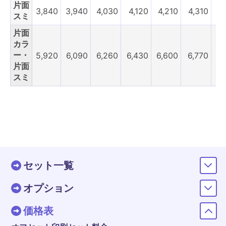
片面
3,840
3,940
4,030
4,120
4,210
4,310
4,
スミ
片面
カラ
ー・
5,920
6,090
6,260
6,430
6,600
6,770
6,
片面
スミ
セット一覧
オプション
価格表