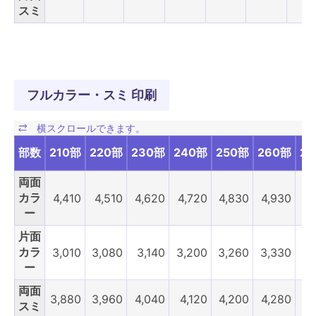
スミ
フルカラー・スミ 印刷
部数
210部
220部
230部
240部
250部
260部
2
両面
カラ
4,410
4,510
4,620
4,720
4,830
4,930
5,
ー
片面
カラ
3,010
3,080
3,140
3,200
3,260
3,330
3,
ー
両面
3,880
3,960
4,040
4,120
4,200
4,280
4,
スミ